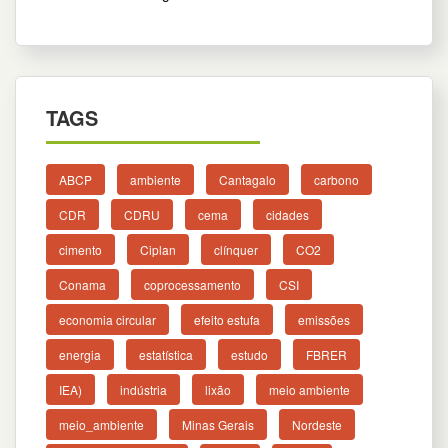
TAGS
ABCP
ambiente
Cantagalo
carbono
CDR
CDRU
cema
cidades
cimento
Ciplan
clínquer
CO2
Conama
coprocessamento
CSI
economia circular
efeito estufa
emissões
energia
estatística
estudo
FBRER
IEA)
indústria
lixão
meio ambiente
meio_ambiente
Minas Gerais
Nordeste