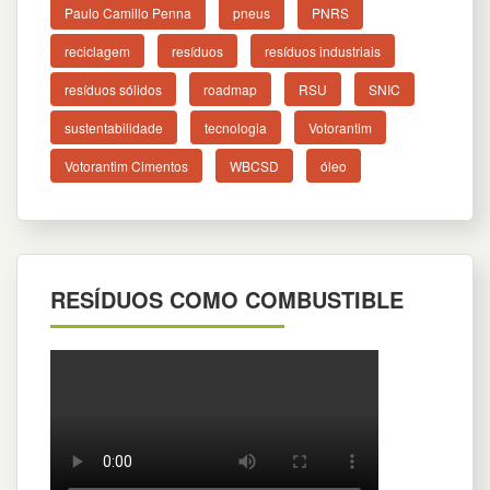
Paulo Camillo Penna
pneus
PNRS
reciclagem
resíduos
resíduos industriais
resíduos sólidos
roadmap
RSU
SNIC
sustentabilidade
tecnologia
Votorantim
Votorantim Cimentos
WBCSD
óleo
RESÍDUOS COMO COMBUSTIBLE