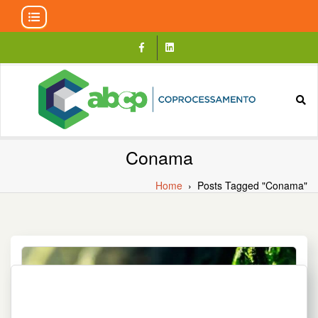
Skip
to
content
Conama
Home
›
Posts Tagged "Conama"