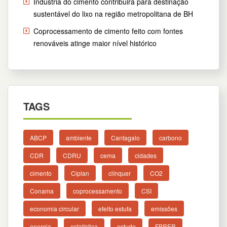
Indústria do cimento contribuirá para destinação
sustentável do lixo na região metropolitana de BH
Coprocessamento de cimento feito com fontes
renováveis atinge maior nível histórico
TAGS
ABCP
ambiente
Cantagalo
carbono
CDR
CDRU
cema
cidades
cimento
Ciplan
clínquer
CO2
Conama
coprocessamento
CSI
economia circular
efeito estufa
emissões
energia
estatística
estudo
FBRER