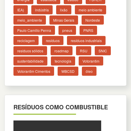
IEA)
indústria
lixão
meio ambiente
meio_ambiente
Minas Gerais
Nordeste
Paulo Camillo Penna
pneus
PNRS
reciclagem
resíduos
resíduos industriais
resíduos sólidos
roadmap
RSU
SNIC
sustentabilidade
tecnologia
Votorantim
Votorantim Cimentos
WBCSD
óleo
RESÍDUOS COMO COMBUSTIBLE