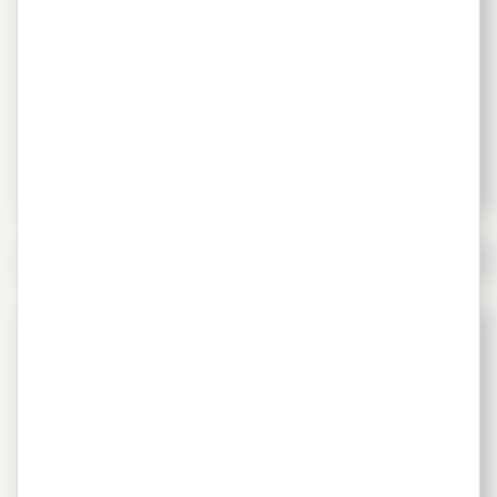
O vídeo, produzido pelo SNIC e pela ABCP, mostra
como a indústria do cimento pretende, com o
coprocessamento, reduzir 30% de suas emissões de
CO2 e substituir 55 milhões de toneladas de
combustíveis fósseis até 2050
Leia mais