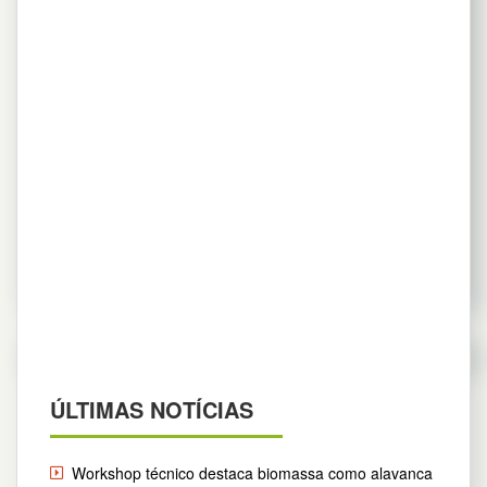
RESOLUÇÃO CONAMA 499/20
16 de novembro de 2020
Destaque Home
,
Imprensa
,
Notícias
,
PORTAL
Nova resolução federal sobre coprocessamento reflete
adequação da legislação ao conceito de economia
circular e uso sustentável dos recursos naturais
Leia mais
ÚLTIMAS NOTÍCIAS
Workshop técnico destaca biomassa como alavanca