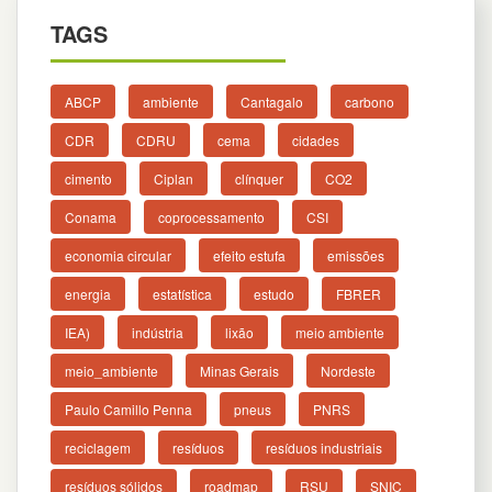
TAGS
ABCP
ambiente
Cantagalo
carbono
CDR
CDRU
cema
cidades
cimento
Ciplan
clínquer
CO2
Conama
coprocessamento
CSI
economia circular
efeito estufa
emissões
energia
estatística
estudo
FBRER
IEA)
indústria
lixão
meio ambiente
meio_ambiente
Minas Gerais
Nordeste
Paulo Camillo Penna
pneus
PNRS
reciclagem
resíduos
resíduos industriais
resíduos sólidos
roadmap
RSU
SNIC