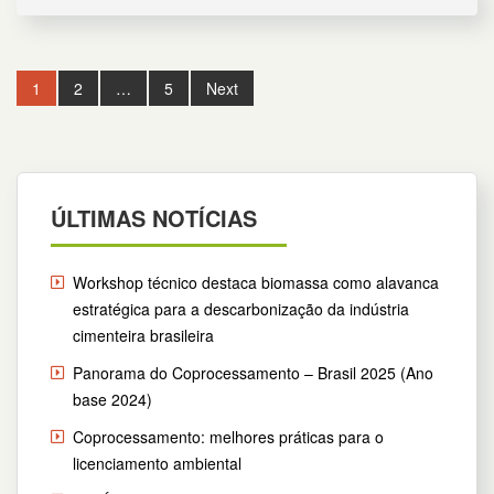
Post
1
2
…
5
Next
navigation
ÚLTIMAS NOTÍCIAS
Workshop técnico destaca biomassa como alavanca
estratégica para a descarbonização da indústria
cimenteira brasileira
Panorama do Coprocessamento – Brasil 2025 (Ano
base 2024)
Coprocessamento: melhores práticas para o
licenciamento ambiental