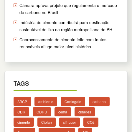
Câmara aprova projeto que regulamenta o mercado
de carbono no Brasil
Indústria do cimento contribuirá para destinação
sustentável do lixo na região metropolitana de BH
Coprocessamento de cimento feito com fontes
renováveis atinge maior nível histórico
TAGS
ABCP
ambiente
Cantagalo
carbono
CDR
CDRU
cema
cidades
cimento
Ciplan
clínquer
CO2