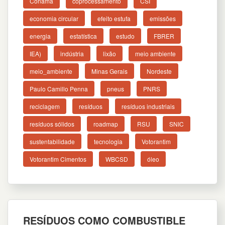
Conama
coprocessamento
CSI
economia circular
efeito estufa
emissões
energia
estatística
estudo
FBRER
IEA)
indústria
lixão
meio ambiente
meio_ambiente
Minas Gerais
Nordeste
Paulo Camillo Penna
pneus
PNRS
reciclagem
resíduos
resíduos industriais
resíduos sólidos
roadmap
RSU
SNIC
sustentabilidade
tecnologia
Votorantim
Votorantim Cimentos
WBCSD
óleo
RESÍDUOS COMO COMBUSTIBLE