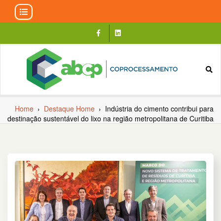
Skip
to
content
Home
›
Destaque Home
›
Indústria do cimento contribui para
destinação sustentável do lixo na região metropolitana de Curitiba