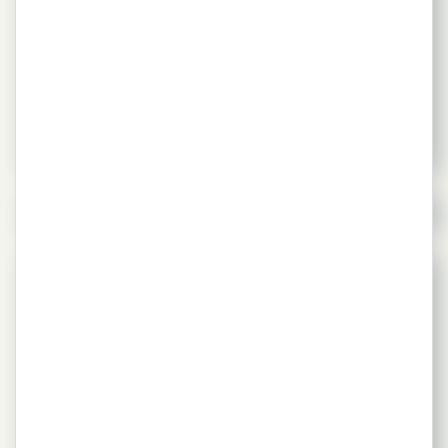
GERAIS
14 de maio de 2024
Imprensa
,
Notícias
,
PORTAL
Comunicado da indústria brasileira do cimento
Leia mais