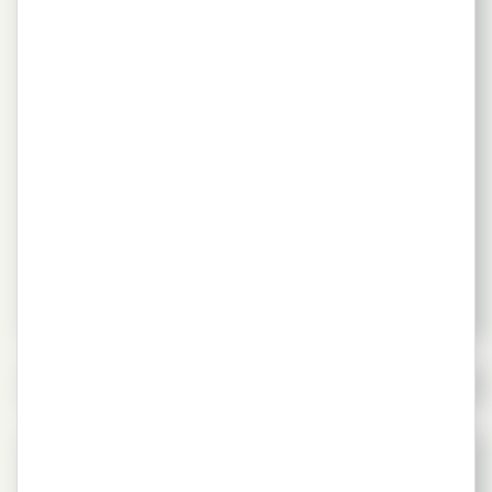
MINAS GERAIS DEFINE DIRETRIZES
E OBRIGAÇÕES PARA OS SISTEMAS
DE LOGÍSTICA REVERSA (SLR) NO
ESTADO
27 de fevereiro de 2024
Imprensa
,
Notícias
,
PORTAL
Agentes têm até 30 de dezembro para cadastrar, junto
à Semad, o Plano de Logística Reversa
Leia mais