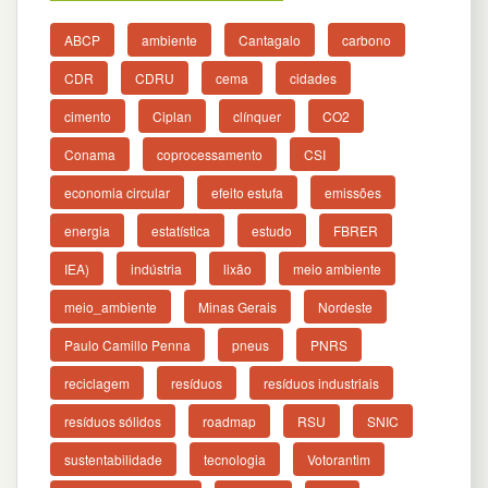
ABCP
ambiente
Cantagalo
carbono
CDR
CDRU
cema
cidades
cimento
Ciplan
clínquer
CO2
Conama
coprocessamento
CSI
economia circular
efeito estufa
emissões
energia
estatística
estudo
FBRER
IEA)
indústria
lixão
meio ambiente
meio_ambiente
Minas Gerais
Nordeste
Paulo Camillo Penna
pneus
PNRS
reciclagem
resíduos
resíduos industriais
resíduos sólidos
roadmap
RSU
SNIC
sustentabilidade
tecnologia
Votorantim