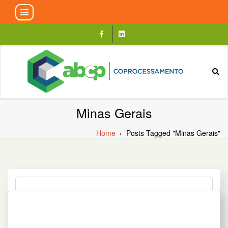
Skip
to
content
Minas Gerais
Home
›
Posts Tagged "Minas Gerais"
INDÚSTRIA BRASILEIRA DO
CIMENTO CONTRIBUI COM A
LOGÍSTICA REVERSA EM MINAS