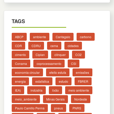
TAGS
ABCP
ambiente
Cantagalo
carbono
CDR
CDRU
cema
cidades
cimento
Ciplan
clínquer
CO2
Conama
coprocessamento
CSI
economia circular
efeito estufa
emissões
energia
estatística
estudo
FBRER
IEA)
indústria
lixão
meio ambiente
meio_ambiente
Minas Gerais
Nordeste
Paulo Camillo Penna
pneus
PNRS