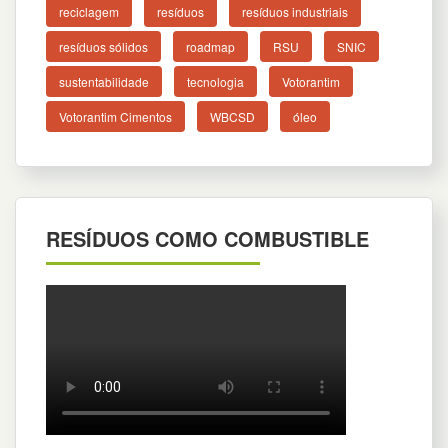
reciclagem
resíduos
resíduos industriais
resíduos sólidos
roadmap
RSU
SNIC
sustentabilidade
tecnologia
Votorantim
Votorantim Cimentos
WBCSD
óleo
RESÍDUOS COMO COMBUSTIBLE