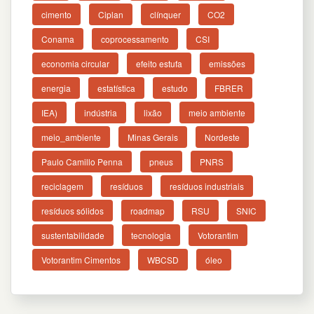
cimento
Ciplan
clínquer
CO2
Conama
coprocessamento
CSI
economia circular
efeito estufa
emissões
energia
estatística
estudo
FBRER
IEA)
indústria
lixão
meio ambiente
meio_ambiente
Minas Gerais
Nordeste
Paulo Camillo Penna
pneus
PNRS
reciclagem
resíduos
resíduos industriais
resíduos sólidos
roadmap
RSU
SNIC
sustentabilidade
tecnologia
Votorantim
Votorantim Cimentos
WBCSD
óleo