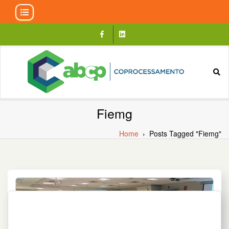
Skip
to
content
Fiemg
Home
›
Posts Tagged "Fiemg"