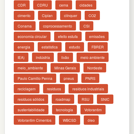
CDR
CDRU
cema
cidades
cimento
Ciplan
clínquer
CO2
Conama
coprocessamento
CSI
economia circular
efeito estufa
emissões
energia
estatística
estudo
FBRER
IEA)
indústria
lixão
meio ambiente
meio_ambiente
Minas Gerais
Nordeste
Paulo Camillo Penna
pneus
PNRS
reciclagem
resíduos
resíduos industriais
resíduos sólidos
roadmap
RSU
SNIC
sustentabilidade
tecnologia
Votorantim
Votorantim Cimentos
WBCSD
óleo