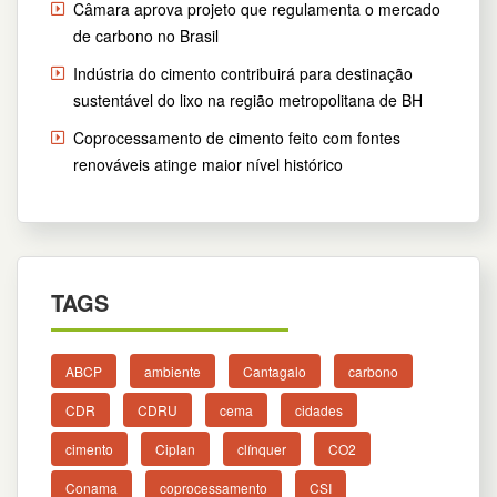
Câmara aprova projeto que regulamenta o mercado
de carbono no Brasil
Indústria do cimento contribuirá para destinação
sustentável do lixo na região metropolitana de BH
Coprocessamento de cimento feito com fontes
renováveis atinge maior nível histórico
TAGS
ABCP
ambiente
Cantagalo
carbono
CDR
CDRU
cema
cidades
cimento
Ciplan
clínquer
CO2
Conama
coprocessamento
CSI