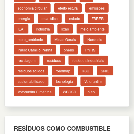
economia circular
efeito estufa
emissões
energia
estatística
estudo
FBRER
IEA)
indústria
lixão
meio ambiente
meio_ambiente
Minas Gerais
Nordeste
Paulo Camillo Penna
pneus
PNRS
reciclagem
resíduos
resíduos industriais
resíduos sólidos
roadmap
RSU
SNIC
sustentabilidade
tecnologia
Votorantim
Votorantim Cimentos
WBCSD
óleo
RESÍDUOS COMO COMBUSTIBLE