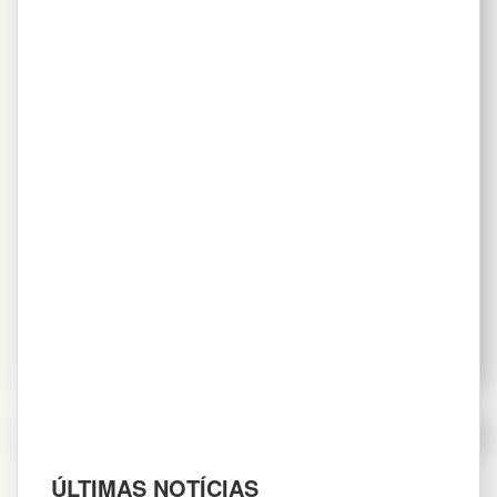
MDIC E CNI PROMOVEM “DIÁLOGO”
SOBRE MERCADO DE CARBONO
21 de junho de 2023
Imprensa
,
Notícias
,
PORTAL
Indústria estruturou proposta de modelo regulado de
precificação de emissões de gases de efeito estufa que
pode movimentar até R$ 128 bilhões em receitas
Leia mais
ÚLTIMAS NOTÍCIAS