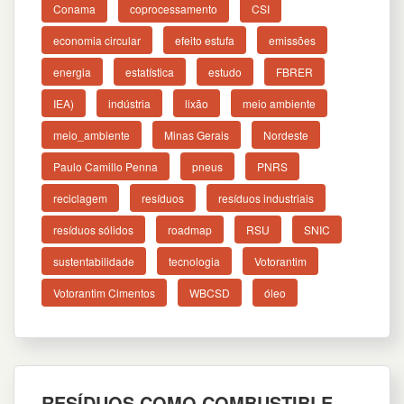
Conama
coprocessamento
CSI
economia circular
efeito estufa
emissões
energia
estatística
estudo
FBRER
IEA)
indústria
lixão
meio ambiente
meio_ambiente
Minas Gerais
Nordeste
Paulo Camillo Penna
pneus
PNRS
reciclagem
resíduos
resíduos industriais
resíduos sólidos
roadmap
RSU
SNIC
sustentabilidade
tecnologia
Votorantim
Votorantim Cimentos
WBCSD
óleo
RESÍDUOS COMO COMBUSTIBLE