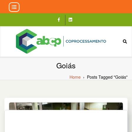
Skip
to
content
Goiás
Home
›
Posts Tagged "Goiás"