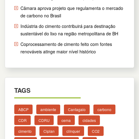
Câmara aprova projeto que regulamenta o mercado
de carbono no Brasil
Indústria do cimento contribuirá para destinação
sustentável do lixo na região metropolitana de BH
Coprocessamento de cimento feito com fontes
renováveis atinge maior nível histórico
TAGS
ABCP
ambiente
Cantagalo
carbono
CDR
CDRU
cema
cidades
cimento
Ciplan
clínquer
CO2