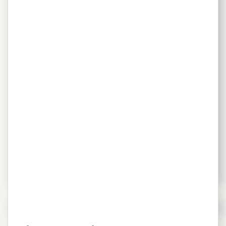
GOVERNO DE GOIÁS CONHECE AS
INSTALAÇÕES DE PREPARO DE CDR
DE SALTO-SP
31 de maio de 2023
Chamada home
,
Imprensa
,
Notícias
,
PORTAL
Solução passa a ser estudada pelo Estado de Goiás e
pode ser replicada em inúmeras outras regiões do país
Leia mais