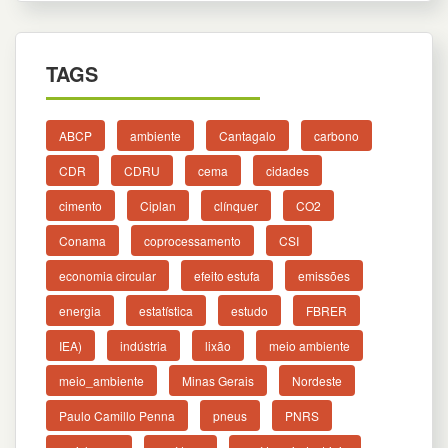
TAGS
ABCP
ambiente
Cantagalo
carbono
CDR
CDRU
cema
cidades
cimento
Ciplan
clínquer
CO2
Conama
coprocessamento
CSI
economia circular
efeito estufa
emissões
energia
estatística
estudo
FBRER
IEA)
indústria
lixão
meio ambiente
meio_ambiente
Minas Gerais
Nordeste
Paulo Camillo Penna
pneus
PNRS