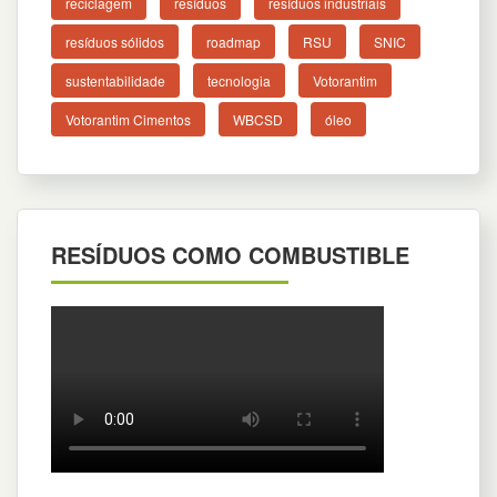
reciclagem
resíduos
resíduos industriais
resíduos sólidos
roadmap
RSU
SNIC
sustentabilidade
tecnologia
Votorantim
Votorantim Cimentos
WBCSD
óleo
RESÍDUOS COMO COMBUSTIBLE