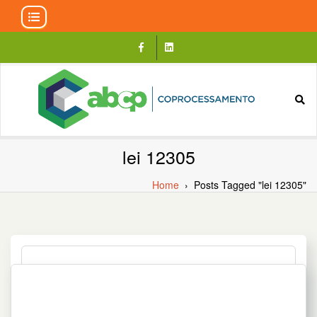
Skip
to
content
lei 12305
Home
›
Posts Tagged "lei 12305"
COPROCESSAMENTO DE RESÍDUOS
SÓLIDOS URBANOS TRATADOS