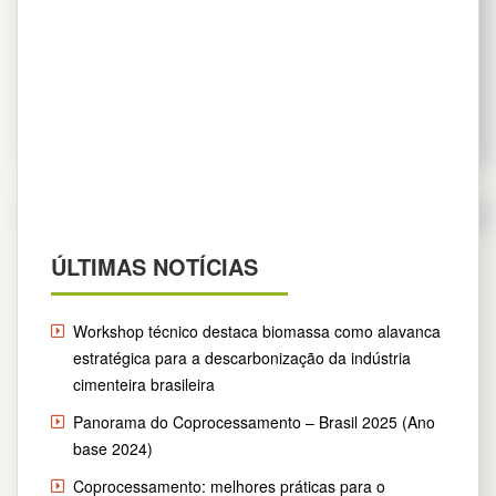
30 de abril de 2012
PORTAL
,
Video Home
Lei 12.305, que instituiu a Política Nacional de Resíduos
Sólidos em 2010, prevê a extinção dos lixões até 2014
Leia mais
ÚLTIMAS NOTÍCIAS
Workshop técnico destaca biomassa como alavanca
estratégica para a descarbonização da indústria
cimenteira brasileira
Panorama do Coprocessamento – Brasil 2025 (Ano
base 2024)
Coprocessamento: melhores práticas para o