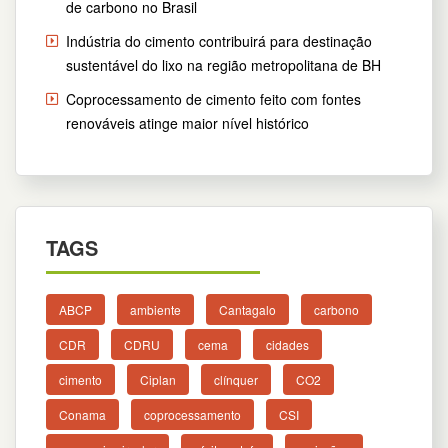
de carbono no Brasil
Indústria do cimento contribuirá para destinação
sustentável do lixo na região metropolitana de BH
Coprocessamento de cimento feito com fontes
renováveis atinge maior nível histórico
TAGS
ABCP
ambiente
Cantagalo
carbono
CDR
CDRU
cema
cidades
cimento
Ciplan
clínquer
CO2
Conama
coprocessamento
CSI