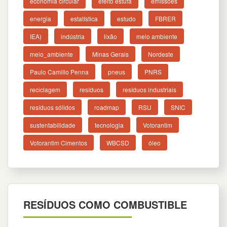
economia circular
efeito estufa
emissões
energia
estatística
estudo
FBRER
IEA)
indústria
lixão
meio ambiente
meio_ambiente
Minas Gerais
Nordeste
Paulo Camillo Penna
pneus
PNRS
reciclagem
resíduos
resíduos industriais
resíduos sólidos
roadmap
RSU
SNIC
sustentabilidade
tecnologia
Votorantim
Votorantim Cimentos
WBCSD
óleo
RESÍDUOS COMO COMBUSTIBLE