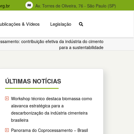
rg.br
Av. Torres de Oliveira, 76 - São Paulo (SP)
ublicações & Vídeos
Legislação
samento: contribuição efetiva da indústria do cimento
para a sustentabilidade
ÚLTIMAS NOTÍCIAS
Workshop técnico destaca biomassa como
alavanca estratégica para a
descarbonização da indústria cimenteira
brasileira
Panorama do Coprocessamento – Brasil