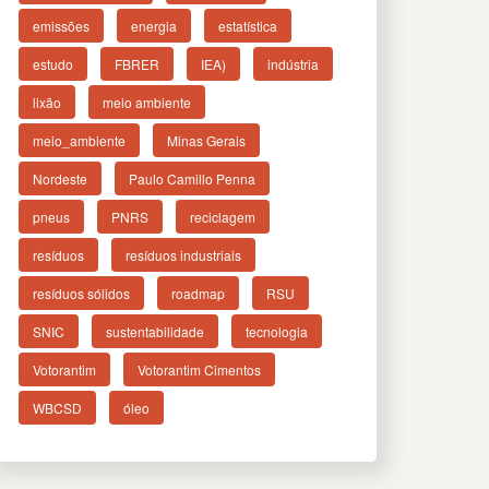
emissões
energia
estatística
estudo
FBRER
IEA)
indústria
lixão
meio ambiente
meio_ambiente
Minas Gerais
Nordeste
Paulo Camillo Penna
pneus
PNRS
reciclagem
resíduos
resíduos industriais
resíduos sólidos
roadmap
RSU
SNIC
sustentabilidade
tecnologia
Votorantim
Votorantim Cimentos
WBCSD
óleo