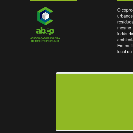
O coproc
urbanos
resíduos
mesmo t
indústri
ambienta
Em muit
local ou