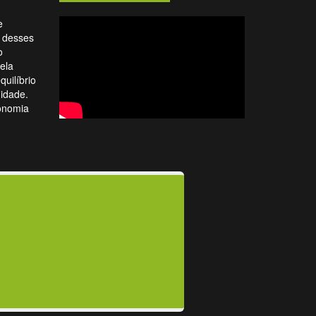
e
o desses
o
ela
uilíbrio
idade.
onomia