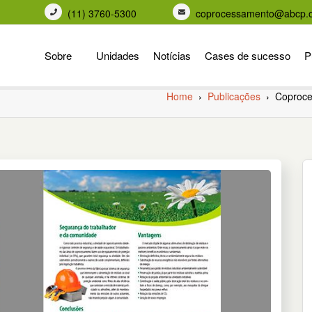
(11) 3760-5300
coprocessamento@abcp.o
Sobre
Unidades
Notícias
Cases de sucesso
P
Home
›
Publicações
›
Coproces