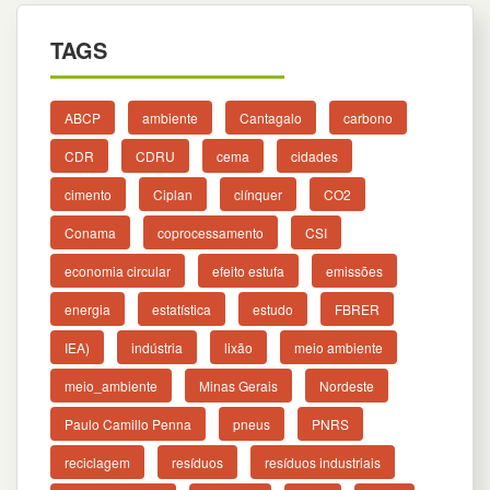
TAGS
ABCP
ambiente
Cantagalo
carbono
CDR
CDRU
cema
cidades
cimento
Ciplan
clínquer
CO2
Conama
coprocessamento
CSI
economia circular
efeito estufa
emissões
energia
estatística
estudo
FBRER
IEA)
indústria
lixão
meio ambiente
meio_ambiente
Minas Gerais
Nordeste
Paulo Camillo Penna
pneus
PNRS
reciclagem
resíduos
resíduos industriais