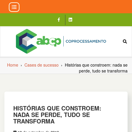
Skip
to
content
Home
›
Cases de sucesso
›
Histórias que constroem: nada se
perde, tudo se transforma
HISTÓRIAS QUE CONSTROEM:
NADA SE PERDE, TUDO SE
TRANSFORMA