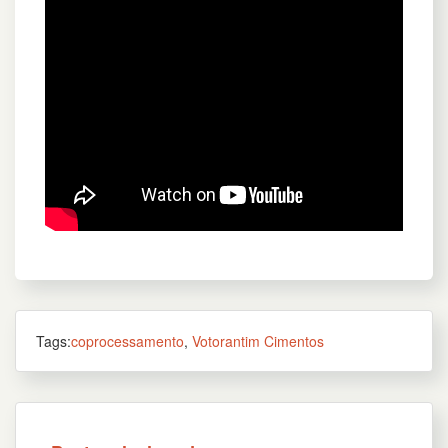
Tags:
coprocessamento
,
Votorantim Cimentos