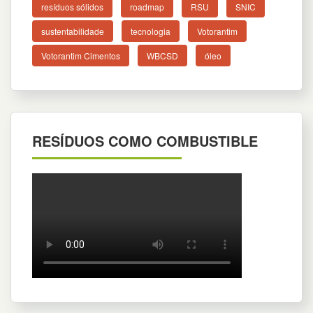
resíduos sólidos
roadmap
RSU
SNIC
sustentabilidade
tecnologia
Votorantim
Votorantim Cimentos
WBCSD
óleo
RESÍDUOS COMO COMBUSTIBLE