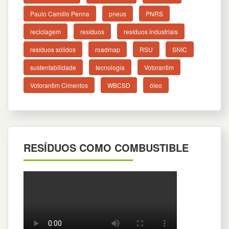
Paulo Camillo Penna
pneus
PNRS
reciclagem
resíduos
resíduos industriais
resíduos sólidos
roadmap
RSU
SNIC
sustentabilidade
tecnologia
Votorantim
Votorantim Cimentos
WBCSD
óleo
RESÍDUOS COMO COMBUSTIBLE