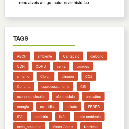
renováveis atinge maior nível histórico
TAGS
ABCP
ambiente
Cantagalo
carbono
CDR
CDRU
cema
cidades
cimento
Ciplan
clínquer
CO2
Conama
coprocessamento
CSI
economia circular
efeito estufa
emissões
energia
estatística
estudo
FBRER
IEA)
indústria
lixão
meio ambiente
meio_ambiente
Minas Gerais
Nordeste